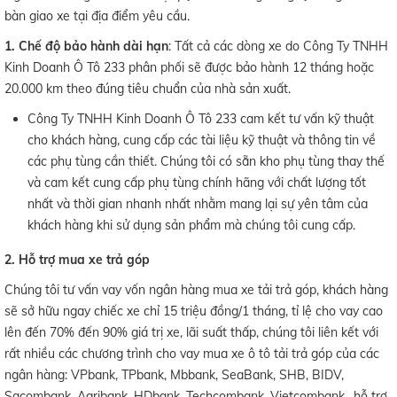
bàn giao xe tại địa điểm yêu cầu.
1. Chế độ bảo hành dài hạn
: Tất cả các dòng xe do Công Ty TNHH
Kinh Doanh Ô Tô 233 phân phối sẽ được bảo hành 12 tháng hoặc
20.000 km theo đúng tiêu chuẩn của nhà sản xuất.
Công Ty TNHH Kinh Doanh Ô Tô 233 cam kết tư vấn kỹ thuật
cho khách hàng, cung cấp các tài liệu kỹ thuật và thông tin về
các phụ tùng cần thiết. Chúng tôi có sẵn kho phụ tùng thay thế
và cam kết cung cấp phụ tùng chính hãng với chất lượng tốt
nhất và thời gian nhanh nhất nhằm mang lại sự yên tâm của
khách hàng khi sử dụng sản phẩm mà chúng tôi cung cấp.
2. Hỗ trợ mua xe trả góp
Chúng tôi tư vấn vay vốn ngân hàng mua xe tải trả góp, khách hàng
sẽ sở hữu ngay chiếc xe chỉ 15 triệu đồng/1 tháng, tỉ lệ cho vay cao
lên đến 70% đến 90% giá trị xe, lãi suất thấp, chúng tôi liên kết với
rất nhiều các chương trình cho vay mua xe ô tô tải trả góp của các
ngân hàng: VPbank, TPbank, Mbbank, SeaBank, SHB, BIDV,
Sacombank, Agribank, HDbank, Techcombank, Vietcombank…hỗ trợ