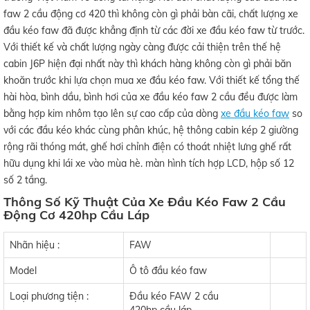
faw 2 cầu động cơ 420 thì không còn gì phải bàn cãi, chất lượng xe
đầu kéo faw đã được khẳng định từ các đời xe đầu kéo faw từ trước.
Với thiết kế và chất lượng ngày càng được cải thiện trên thế hệ
cabin J6P hiện đại nhất này thì khách hàng không còn gì phải băn
khoăn trước khi lựa chọn mua xe đầu kéo faw. Với thiết kế tổng thế
hài hòa, bình dầu, bình hơi của xe đầu kéo faw 2 cầu đều được làm
bằng hợp kim nhôm tạo lên sự cao cấp của dòng
xe đầu kéo faw
so
với các đầu kéo khác cùng phân khúc, hệ thông cabin kép 2 giường
rộng rãi thóng mát, ghế hơi chỉnh điện có thoát nhiệt lưng ghế rất
hữu dụng khi lái xe vào mùa hè. màn hình tích hợp LCD, hộp số 12
số 2 tầng.
Thông Số Kỹ Thuật Của Xe Đầu Kéo Faw 2 Cầu
Động Cơ 420hp Cầu Láp
Nhãn hiệu :
FAW
Model
Ô tô đầu kéo faw
Loại phương tiện :
Đầu kéo FAW 2 cầu