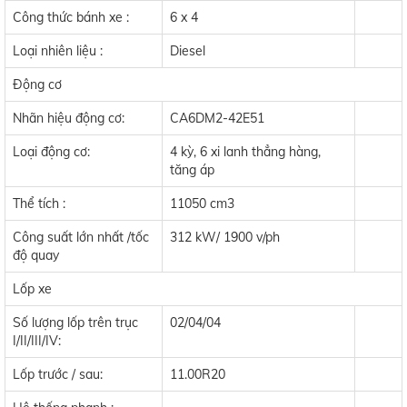
Công thức bánh xe :
6 x 4
Loại nhiên liệu :
Diesel
Động cơ
Nhãn hiệu động cơ:
CA6DM2-42E51
Loại động cơ:
4 kỳ, 6 xi lanh thẳng hàng,
tăng áp
Thể tích :
11050 cm3
Công suất lớn nhất /tốc
312 kW/ 1900 v/ph
độ quay
Lốp xe
Số lượng lốp trên trục
02/04/04
I/II/III/IV:
Lốp trước / sau:
11.00R20