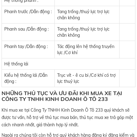
Hệ thống phanh :
Phanh trước /Dẫn động :
Tang trống /thuỷ lực trợ lực
chân không
Phanh sau /Dẫn động :
Tang trống /thuỷ lực trợ lực
chân không
Phanh tay /Dẫn động :
Tác động lên hệ thống truyền
lực /Cơ khí
Hệ thống lái
Kiểu hệ thống lái /Dẫn
Trục vít - ê cu bi /Cơ khí có trợ
động :
lực thuỷ lực
NHỮNG THỦ TỤC VÀ ƯU ĐÃI KHI MUA XE TẠI
CÔNG TY TNHH KINH DOANH Ô TÔ 233
Khi mua xe tại Công Ty TNHH Kinh Doanh Ô Tô 233 quý khách sẽ
được tư vấn, hỗ trợ về thủ tục mua bán, thủ tục mua xe trả góp một
cách nhanh nhất, giá thành hợp lý nhất.
Ngoài ra chúng tôi còn hỗ trợ quý khách hàng đăng ký đăng kiểm và