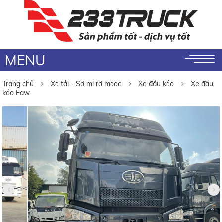
MENU
Trang chủ
Xe tải - Sơ mi rơ mooc
Xe đầu kéo
Xe đầu
kéo Faw