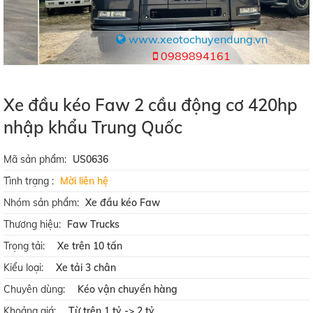
www.xeotochuyendung.vn
0989894161
Xe đầu kéo Faw 2 cầu động cơ 420hp
nhập khẩu Trung Quốc
Mã sản phẩm:
US0636
Tình trạng :
Mời liên hệ
Nhóm sản phẩm:
Xe đầu kéo Faw
Thương hiệu:
Faw Trucks
Trọng tải:
Xe trên 10 tấn
Kiểu loại:
Xe tải 3 chân
Chuyên dùng:
Kéo vận chuyển hàng
Khoảng giá:
Từ trên 1 tỷ -> 2 tỷ