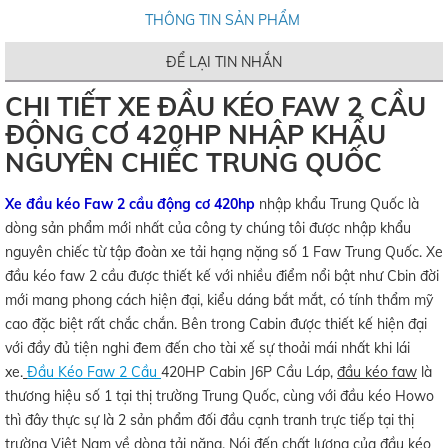
THÔNG TIN SẢN PHẨM
ĐỂ LẠI TIN NHẮN
CHI TIẾT XE ĐẦU KÉO FAW 2 CẦU
ĐỘNG CƠ 420HP NHẬP KHẨU
NGUYÊN CHIẾC TRUNG QUỐC
Xe đầu kéo Faw 2 cầu động cơ 420hp
nhập khẩu Trung Quốc là
dòng sản phẩm mới nhất của công ty chúng tôi được nhập khẩu
nguyên chiếc từ tập đoàn xe tải hạng nặng số 1 Faw Trung Quốc. Xe
đầu kéo faw 2 cầu được thiết kế với nhiều điểm nổi bật như Cbin đời
mới mang phong cách hiện đại, kiểu dáng bắt mắt, có tính thẩm mỹ
cao đặc biệt rất chắc chắn. Bên trong Cabin được thiết kế hiện đại
với đầy đủ tiện nghi đem đến cho tài xế sự thoải mái nhất khi lái
xe.
Đầu Kéo Faw 2 Cầu
420HP Cabin J6P Cầu Láp,
đầu kéo faw
là
thương hiệu số 1 tại thị trường Trung Quốc, cùng với đầu kéo Howo
thì đây thực sự là 2 sản phẩm đối đầu cạnh tranh trực tiếp tại thị
trường Việt Nam về dòng tải nặng. Nói đến chất lượng của đầu kéo