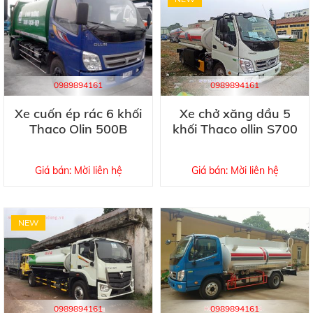
0989894161
0989894161
Xe cuốn ép rác 6 khối
Xe chở xăng dầu 5
Thaco Olin 500B
khối Thaco ollin S700
Giá bán: Mời liên hệ
Giá bán: Mời liên hệ
NEW
0989894161
0989894161