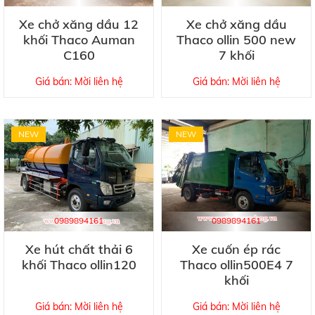
Xe chở xăng dầu 12
Xe chở xăng dầu
khối Thaco Auman
Thaco ollin 500 new
C160
7 khối
Giá bán: Mời liên hệ
Giá bán: Mời liên hệ
NEW
NEW
0989894161
0989894161
Xe hút chất thải 6
Xe cuốn ép rác
khối Thaco ollin120
Thaco ollin500E4 7
khối
Giá bán: Mời liên hệ
Giá bán: Mời liên hệ