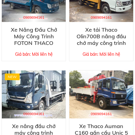
0989894161
0989894161
Xe Nâng Đầu Chở
Xe tải Thaco
Máy Công Trình
Olin700B nâng đầu
FOTON THACO
chở máy công trình
OLLIN 720E4
Giá bán: Mời liên hệ
Giá bán: Mời liên hệ
NEW
0989894161
0989894161
Xe nâng đầu chở
Xe Thaco Auman
máy công trình
C160 gắn cẩu Unic 5