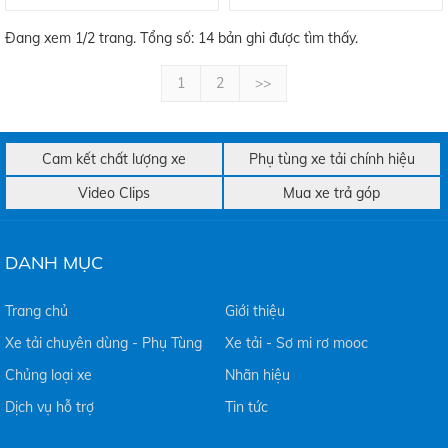
Đang xem 1/2 trang. Tổng số: 14 bản ghi được tìm thấy.
1
2
>>
Cam kết chất lượng xe
Phụ tùng xe tải chính hiệu
Video Clips
Mua xe trả góp
DANH MỤC
Trang chủ
Giới thiệu
Xe tải chuyên dùng - Phụ Tùng
Xe tải - Sơ mi rơ mooc
Chủng loại xe
Nhãn hiệu
Dịch vụ hỗ trợ
Tin tức