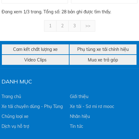
Đang xem 1/3 trang. Tổng số: 28 bản ghi được tìm thấy.
1
2
3
>>
Cam kết chất lượng xe
Phụ tùng xe tải chính hiệu
Video Clips
Mua xe trả góp
DANH MỤC
Trang chủ
Giới thiệu
Xe tải chuyên dùng - Phụ Tùng
Xe tải - Sơ mi rơ mooc
Chủng loại xe
Nhãn hiệu
Dịch vụ hỗ trợ
Tin tức