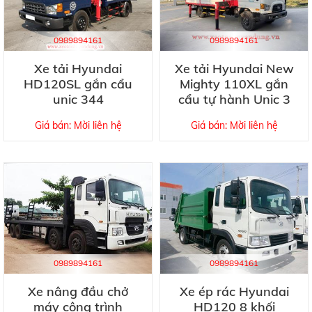
0989894161
0989894161
Xe tải Hyundai
Xe tải Hyundai New
HD120SL gắn cẩu
Mighty 110XL gắn
unic 344
cẩu tự hành Unic 3
tấn 5 đốt URV375
Giá bán: Mời liên hệ
Giá bán: Mời liên hệ
0989894161
0989894161
Xe nâng đầu chở
Xe ép rác Hyundai
máy công trình
HD120 8 khối