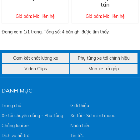
tấn
Giá bán: Mời liên hệ
Giá bán: Mời liên hệ
Đang xem 1/1 trang. Tổng số: 4 bản ghi được tìm thấy.
Cam kết chất lượng xe
Phụ tùng xe tải chính hiệu
Video Clips
Mua xe trả góp
DANH MỤC
Trang chủ
Giới thiệu
Xe tải chuyên dùng - Phụ Tùng
Xe tải - Sơ mi rơ mooc
Chủng loại xe
Nhãn hiệu
Dịch vụ hỗ trợ
Tin tức