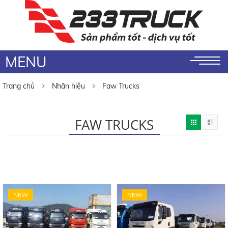
MENU
Trang chủ
Nhãn hiệu
Faw Trucks
FAW TRUCKS
NEW
NEW