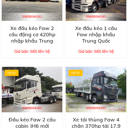
0989894161
0989894161
Xe đầu kéo Faw 2
Xe đầu kéo 1 cầu
cầu động cơ 420hp
Faw nhập khẩu
nhập khẩu Trung
Trung Quốc
Quốc
Giá bán: Mời liên hệ
Giá bán: Mời liên hệ
NEW
NEW
0989894161
0989894161
Đầu kéo Faw 2 cầu
Xe tải thùng Faw 4
cabin JH6 mới
chân 370hp tải 17.9