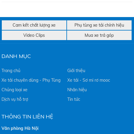
Cam kết chất lượng xe
Phụ tùng xe tải chính hiệu
Video Clips
Mua xe trả góp
DANH MỤC
Trang chủ
Giới thiệu
Xe tải chuyên dùng - Phụ Tùng
Xe tải - Sơ mi rơ mooc
Chủng loại xe
Nhãn hiệu
Dịch vụ hỗ trợ
Tin tức
THÔNG TIN LIÊN HỆ
Văn phòng Hà Nội