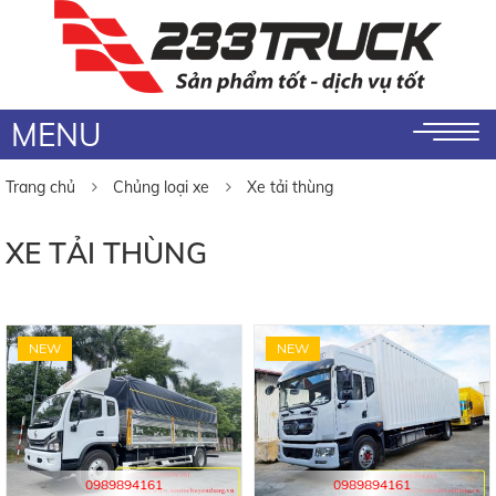
MENU
Trang chủ
Chủng loại xe
Xe tải thùng
XE TẢI THÙNG
NEW
NEW
0989894161
0989894161