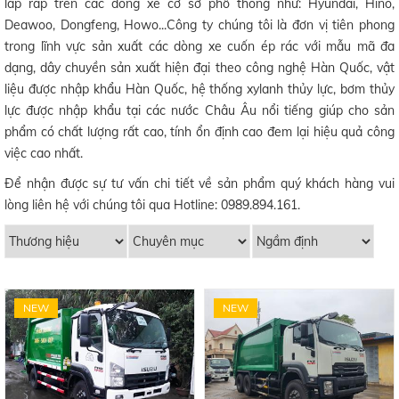
lắp ráp trên các dòng xe cơ sở phổ thông như: Hyundai, Hino,
Deawoo, Dongfeng, Howo...Công ty chúng tôi là đơn vị tiên phong
trong lĩnh vực sản xuất các dòng xe cuốn ép rác với mẫu mã đa
dạng, dây chuyền sản xuất hiện đại theo công nghệ Hàn Quốc, vật
liệu được nhập khẩu Hàn Quốc, hệ thống xylanh thủy lực, bơm thủy
lực được nhập khẩu tại các nước Châu Âu nổi tiếng giúp cho sản
phẩm có chất lượng rất cao, tính ổn định cao đem lại hiệu quả công
việc cao nhất.
Để nhận được sự tư vấn chi tiết về sản phẩm quý khách hàng vui
lòng liên hệ với chúng tôi qua Hotline: 0989.894.161.
NEW
NEW