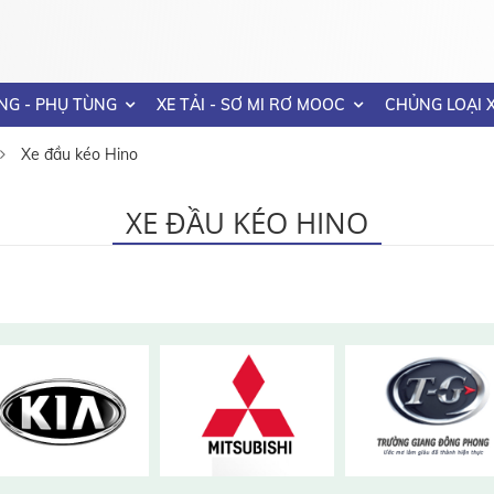
NG - PHỤ TÙNG
XE TẢI - SƠ MI RƠ MOOC
CHỦNG LOẠI 
Xe đầu kéo Hino
XE ĐẦU KÉO HINO