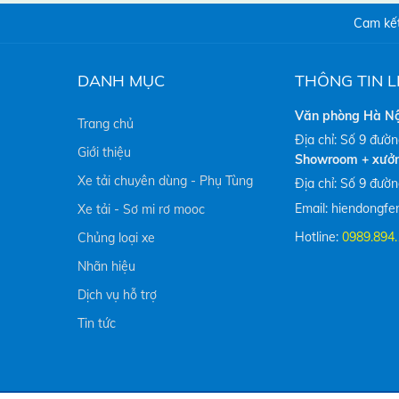
Cam kết
DANH MỤC
THÔNG TIN L
Văn phòng Hà Nộ
Trang chủ
Địa chỉ: Số 9 đườ
Giới thiệu
Showroom + xưởn
Xe tải chuyên dùng - Phụ Tùng
Địa chỉ: Số 9 đườ
Email: hiendongf
Xe tải - Sơ mi rơ mooc
Hotline:
0989.894
Chủng loại xe
Nhãn hiệu
Dịch vụ hỗ trợ
Tin tức