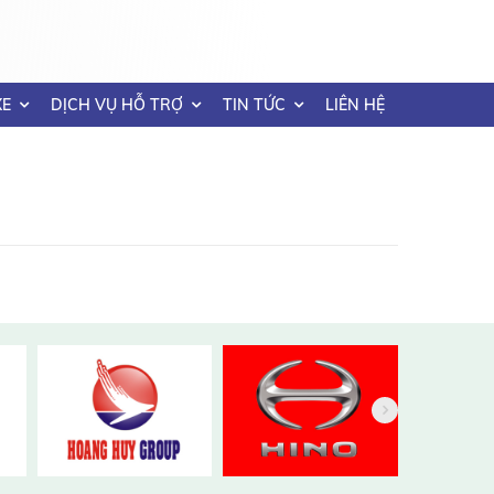
XE
DỊCH VỤ HỖ TRỢ
TIN TỨC
LIÊN HỆ