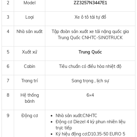
2
Model
ZZ3257N3447E1
3
Loại
Xe ô tô tải tự đổ
4
Nhà sản xuất
Tập đoàn sản xuất xe tải nặng quốc gia
Trung Quốc CNHTC-SINOTRUCK
5
Xuất xứ
Trung Quốc
6
Cabin
Tiêu chuẩn có điều hòa nhiệt độ
7
Trang trí
Sang trọng , lịch sự
8
Hệ thống
6×4
bánh
9
Động cơ
Nhà sản xuất:CNHTC
Động cơ Diezel 4 kỳ phun nhiên liệu
trực tiếp
Ký hiệu động cơ:D10.35-50 EURO 5