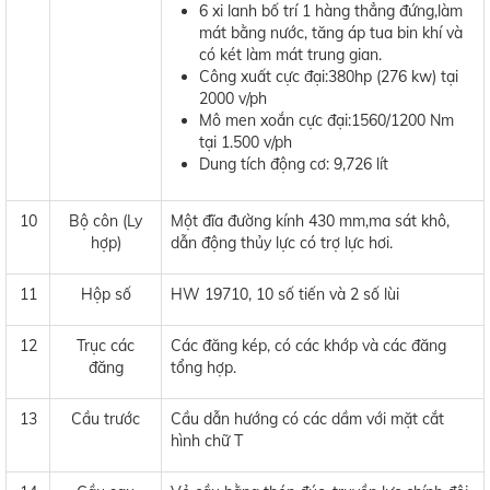
6 xi lanh bố trí 1 hàng thẳng đứng,làm
mát bằng nước, tăng áp tua bin khí và
có két làm mát trung gian.
Công xuất cực đại:380hp (276 kw) tại
2000 v/ph
Mô men xoắn cực đại:1560/1200 Nm
tại 1.500 v/ph
Dung tích động cơ: 9,726 lít
10
Bộ côn (Ly
Một đĩa đường kính 430 mm,ma sát khô,
hợp)
dẫn động thủy lực có trợ lực hơi.
11
Hộp số
HW 19710, 10 số tiến và 2 số lùi
12
Trục các
Các đăng kép, có các khớp và các đăng
đăng
tổng hợp.
13
Cầu trước
Cầu dẫn hướng có các dầm với mặt cắt
hình chữ T