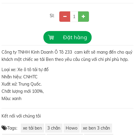
Sl:
Đặt hàng
Công ty TNHH Kinh Doanh Ô Tô 233 cam kết sẽ mang đến cho quý
khách một chiếc xe tải Ben theo yêu cầu cùng với chi phí phù hợp.
Loại xe: Xe ô tô tải tự đổ
Nhẵn hiệu: CNHTC
Xuất xứ: Trung Quốc.
Chất lượng mới 100%,
Màu: xanh
Kết nối với chúng tôi
Tags:
xe tải ben
3 chân
Howo
xe ben 3 chân