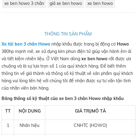
xe ben howo 3 chân
giá xe ben howo
xe ben howo
THÔNG TIN SẢN PHẨM
Xe tải ben 3 chân Howo
nhập khẩu được trang bị động cơ
Howo
380hp mạnh mẽ, xe sử dụng kim phun điện tử giúp vận hành êm ái
và tiết kiệm nhiên liệu. Ở Việt Nam dòng
xe ben howo
rất được ưa
chuộng và là sự lựa trọn số 1 của quý khách hàng. Để biết thêm
thông tin về giá thành và thông số kỹ thuật về sản phẩm quý khách
hàng vui lòng liên hệ với chúng tôi để nhận được sự tư vấn tận tình
của nhân viên bán hàng.
Bảng thông số kỹ thuật của xe ben 3 chân Howo nhập khẩu
TT
NỘI DUNG
GIÁ TRỊ/MÔ TẢ
1
Nhãn hiệu
CNHTC (HOWO)