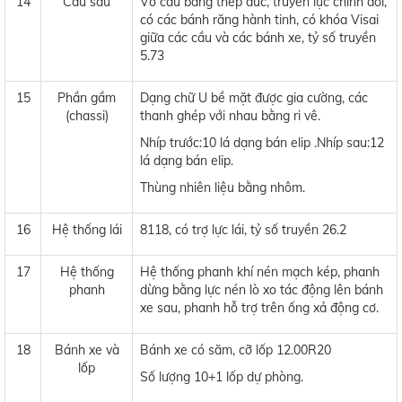
14
Cầu sau
Vỏ cầu bằng thép đúc, truyền lực chính đôi,
có các bánh răng hành tinh, có khóa Visai
giữa các cầu và các bánh xe, tỷ số truyền
5.73
15
Phần gầm
Dạng chữ U bề mặt được gia cường, các
(chassi)
thanh ghép với nhau bằng ri vê.
Nhíp trước:10 lá dạng bán elip .Nhíp sau:12
lá dạng bán elip.
Thùng nhiên liệu bằng nhôm.
16
Hệ thống lái
8118, có trợ lực lái, tỷ số truyền 26.2
17
Hệ thống
Hệ thống phanh khí nén mạch kép, phanh
phanh
dừng bằng lực nén lò xo tác động lên bánh
xe sau, phanh hỗ trợ trên ống xả động cơ.
18
Bánh xe và
Bánh xe có săm, cỡ lốp 12.00R20
lốp
Số lượng 10+1 lốp dự phòng.