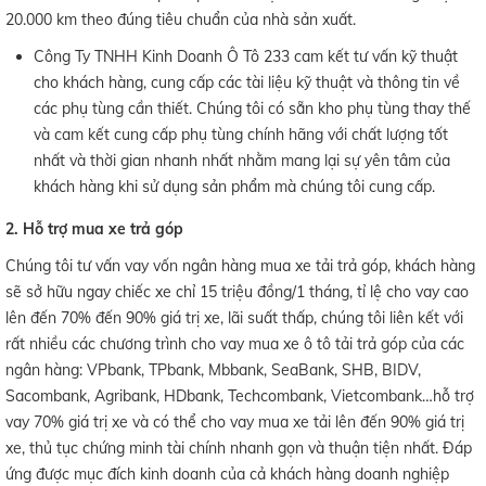
20.000 km theo đúng tiêu chuẩn của nhà sản xuất.
Công Ty TNHH Kinh Doanh Ô Tô 233 cam kết tư vấn kỹ thuật
cho khách hàng, cung cấp các tài liệu kỹ thuật và thông tin về
các phụ tùng cần thiết. Chúng tôi có sẵn kho phụ tùng thay thế
và cam kết cung cấp phụ tùng chính hãng với chất lượng tốt
nhất và thời gian nhanh nhất nhằm mang lại sự yên tâm của
khách hàng khi sử dụng sản phẩm mà chúng tôi cung cấp.
2. Hỗ trợ mua xe trả góp
Chúng tôi tư vấn vay vốn ngân hàng mua xe tải trả góp, khách hàng
sẽ sở hữu ngay chiếc xe chỉ 15 triệu đồng/1 tháng, tỉ lệ cho vay cao
lên đến 70% đến 90% giá trị xe, lãi suất thấp, chúng tôi liên kết với
rất nhiều các chương trình cho vay mua xe ô tô tải trả góp của các
ngân hàng: VPbank, TPbank, Mbbank, SeaBank, SHB, BIDV,
Sacombank, Agribank, HDbank, Techcombank, Vietcombank…hỗ trợ
vay 70% giá trị xe và có thể cho vay mua xe tải lên đến 90% giá trị
xe, thủ tục chứng minh tài chính nhanh gọn và thuận tiện nhất. Đáp
ứng được mục đích kinh doanh của cả khách hàng doanh nghiệp