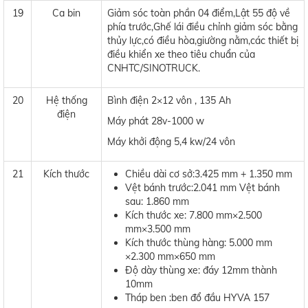
19
Ca bin
Giảm sóc toàn phần 04 điểm,Lật 55 độ về
phía trước,Ghế lái điều chỉnh giảm sóc bằng
thủy lực,có điều hòa,giường nằm,các thiết bị
điều khiển xe theo tiêu chuẩn của
CNHTC/SINOTRUCK.
20
Hệ thống
Bình điện 2×12 vôn , 135 Ah
điện
Máy phát 28v-1000 w
Máy khởi động 5,4 kw/24 vôn
21
Kích thước
Chiều dài cơ sở:3.425 mm + 1.350 mm
Vệt bánh trước:2.041 mm Vệt bánh
sau: 1.860 mm
Kích thước xe: 7.800 mm×2.500
mm×3.500 mm
Kích thước thùng hàng: 5.000 mm
×2.300 mm×650 mm
Độ dày thùng xe: đáy 12mm thành
10mm
Tháp ben :ben đổ đầu HYVA 157