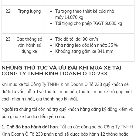
22
Trọng lượng
Tự trọng theo thiết kế của nhà
máy:14.870 kg
Tải trọng cho phép TGGT :9.000 kg
23
Các thống số
Tốc độ tối đa: 90 km/h
vận hành sử
Khả năng leo dốc lớn nhất: 35 %
dụng xe
Khoảng sáng gầm xe 341 mm
NHỮNG THỦ TỤC VÀ ƯU ĐÃI KHI MUA XE TẠI
CÔNG TY TNHH KINH DOANH Ô TÔ 233
Khi mua xe tại Công Ty TNHH Kinh Doanh Ô Tô 233 quý khách sẽ
được tư vấn, hỗ trợ về thủ tục mua bán, thủ tục mua xe trả góp một
cách nhanh nhất, giá thành hợp lý nhất.
Ngoài ra chúng tôi còn hỗ trợ quý khách hàng đăng ký đăng kiểm và
bàn giao xe tại địa điểm yêu cầu.
1. Chế độ bảo hành dài hạn
: Tất cả các dòng xe do Công Ty TNHH
Kinh Doanh Ô Tô 233 phân phối sẽ được bảo hành 12 tháng hoặc