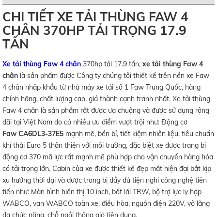
CHI TIẾT XE TẢI THÙNG FAW 4
CHÂN 370HP TẢI TRỌNG 17.9
TẤN
Xe tải thùng Faw 4 chân
370hp tải 17.9 tấn,
xe tải thùng Faw 4
chân
là sản phẩm được Công ty chúng tôi thiết kế trên nền xe Faw
4 chân nhập khẩu từ nhà máy xe tải số 1 Faw Trung Quốc, hàng
chính hãng, chất lượng cao, giá thành cạnh tranh nhất. Xe tải thùng
Faw 4 chân là sản phẩm rất được ưa chuộng và được sử dụng rộng
dãi tại Việt Nam do có nhiều ưu điểm vượt trội như: Động cơ
Faw CA6DL3-37E5
mạnh mẽ, bền bỉ, tiết kiệm nhiên liệu, tiêu chuẩn
khí thải Euro 5 thân thiện với môi trường, đặc biệt xe được trang bị
động cơ 370 mã lực rất mạnh mẽ phù hợp cho vận chuyển hàng hóa
có tải trọng lớn. Cabin của xe được thiết kế đẹp mắt hiện đại bắt kịp
xu hướng thời đại và được trang bị đầy đủ tiện nghi công nghệ tiên
tiến như: Màn hình hiển thị 10 inch, bốt lái TRW, bộ trợ lực ly hợp
WABCO, van WABCO toàn xe, điều hòa, nguồn điện 220V, vô lăng
đa chức năng, chỗ ngồi thông gió tiện dụng.