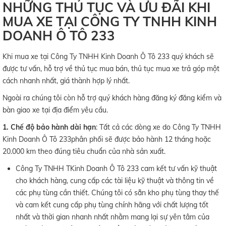
NHỮNG THỦ TỤC VÀ ƯU ĐÃI KHI
MUA XE TẠI CÔNG TY TNHH KINH
DOANH Ô TÔ 233
Khi mua xe tại Công Ty TNHH Kinh Doanh Ô Tô 233 quý khách sẽ
được tư vấn, hỗ trợ về thủ tục mua bán, thủ tục mua xe trả góp một
cách nhanh nhất, giá thành hợp lý nhất.
Ngoài ra chúng tôi còn hỗ trợ quý khách hàng đăng ký đăng kiểm và
bàn giao xe tại địa điểm yêu cầu.
1. Chế độ bảo hành dài hạn
: Tất cả các dòng xe do Công Ty TNHH
Kinh Doanh Ô Tô 233phân phối sẽ được bảo hành 12 tháng hoặc
20.000 km theo đúng tiêu chuẩn của nhà sản xuất.
Công Ty TNHH TKinh Doanh Ô Tô 233 cam kết tư vấn kỹ thuật
cho khách hàng, cung cấp các tài liệu kỹ thuật và thông tin về
các phụ tùng cần thiết. Chúng tôi có sẵn kho phụ tùng thay thế
và cam kết cung cấp phụ tùng chính hãng với chất lượng tốt
nhất và thời gian nhanh nhất nhằm mang lại sự yên tâm của