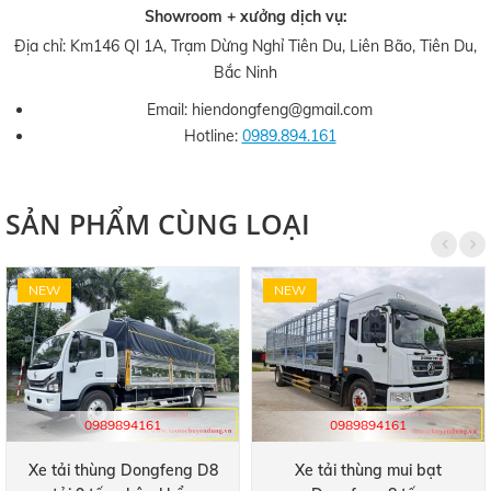
Showroom + xưởng dịch vụ:
Địa chỉ: Km146 Ql 1A, Trạm Dừng Nghỉ Tiên Du, Liên Bão, Tiên Du,
Bắc Ninh
Email: hiendongfeng@gmail.com
Hotline:
0989.894.161
SẢN PHẨM CÙNG LOẠI
NEW
NEW
0989894161
0989894161
Xe tải thùng Dongfeng D8
Xe tải thùng mui bạt