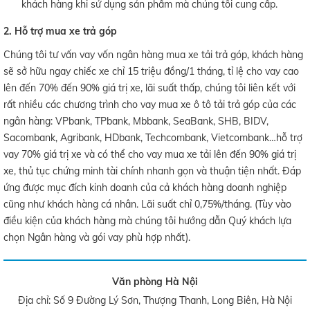
khách hàng khi sử dụng sản phẩm mà chúng tôi cung cấp.
2. Hỗ trợ mua xe trả góp
Chúng tôi tư vấn vay vốn ngân hàng mua xe tải trả góp, khách hàng
sẽ sở hữu ngay chiếc xe chỉ 15 triệu đồng/1 tháng, tỉ lệ cho vay cao
lên đến 70% đến 90% giá trị xe, lãi suất thấp, chúng tôi liên kết với
rất nhiều các chương trình cho vay mua xe ô tô tải trả góp của các
ngân hàng: VPbank, TPbank, Mbbank, SeaBank, SHB, BIDV,
Sacombank, Agribank, HDbank, Techcombank, Vietcombank…hỗ trợ
vay 70% giá trị xe và có thể cho vay mua xe tải lên đến 90% giá trị
xe, thủ tục chứng minh tài chính nhanh gọn và thuận tiện nhất. Đáp
ứng được mục đích kinh doanh của cả khách hàng doanh nghiệp
cũng như khách hàng cá nhân. Lãi suất chỉ 0,75%/tháng. (Tùy vào
điều kiện của khách hàng mà chúng tôi hướng dẫn Quý khách lựa
chọn Ngân hàng và gói vay phù hợp nhất).
Văn phòng Hà Nội
Địa chỉ: Số 9 Đường Lý Sơn, Thượng Thanh, Long Biên, Hà Nội