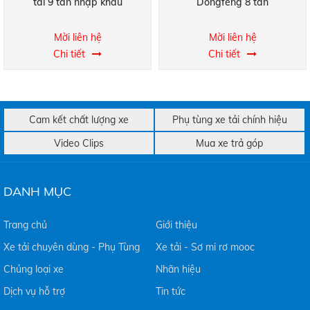
tải 9 tấn nhập khẩu
Dongfeng 8 tấn
Mời liên hệ
Mời liên hệ
Chi tiết
Chi tiết
Cam kết chất lượng xe
Phụ tùng xe tải chính hiệu
Video Clips
Mua xe trả góp
DANH MỤC
Trang chủ
Giới thiệu
Xe tải chuyên dùng - Phụ Tùng
Xe tải - Sơ mi rơ mooc
Chủng loại xe
Nhãn hiệu
Dịch vụ hỗ trợ
Tin tức