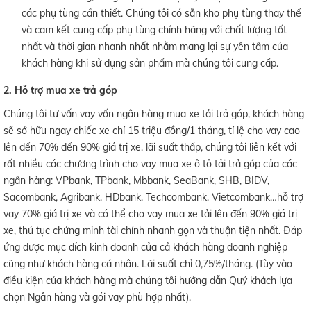
các phụ tùng cần thiết. Chúng tôi có sẵn kho phụ tùng thay thế
và cam kết cung cấp phụ tùng chính hãng với chất lượng tốt
nhất và thời gian nhanh nhất nhằm mang lại sự yên tâm của
khách hàng khi sử dụng sản phẩm mà chúng tôi cung cấp.
2. Hỗ trợ mua xe trả góp
Chúng tôi tư vấn vay vốn ngân hàng mua xe tải trả góp, khách hàng
sẽ sở hữu ngay chiếc xe chỉ 15 triệu đồng/1 tháng, tỉ lệ cho vay cao
lên đến 70% đến 90% giá trị xe, lãi suất thấp, chúng tôi liên kết với
rất nhiều các chương trình cho vay mua xe ô tô tải trả góp của các
ngân hàng: VPbank, TPbank, Mbbank, SeaBank, SHB, BIDV,
Sacombank, Agribank, HDbank, Techcombank, Vietcombank…hỗ trợ
vay 70% giá trị xe và có thể cho vay mua xe tải lên đến 90% giá trị
xe, thủ tục chứng minh tài chính nhanh gọn và thuận tiện nhất. Đáp
ứng được mục đích kinh doanh của cả khách hàng doanh nghiệp
cũng như khách hàng cá nhân. Lãi suất chỉ 0,75%/tháng. (Tùy vào
điều kiện của khách hàng mà chúng tôi hướng dẫn Quý khách lựa
chọn Ngân hàng và gói vay phù hợp nhất).