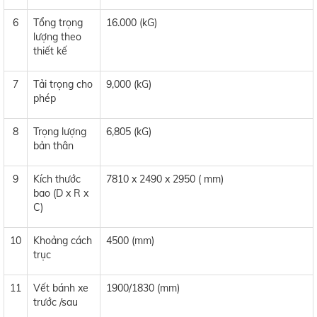
6
Tổng trọng
16.000 (kG)
lượng theo
thiết kế
7
Tải trọng cho
9,000 (kG)
phép
8
Trọng lượng
6,805 (kG)
bản thân
9
Kích thước
7810 x 2490 x 2950 ( mm)
bao (D x R x
C)
10
Khoảng cách
4500 (mm)
trục
11
Vết bánh xe
1900/1830 (mm)
trước /sau