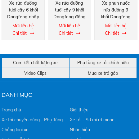
Xe rửa đường
Xe rửa đường
Xe phun nước
tưới cây 6 khối
tưới cây 9 khối
rửa đường 9
Dongfeng nhập
Dongfeng động
khối Dongfeng
khẩu
cơ Cummin
động cơ YC180
Mời liên hệ
Mời liên hệ
Mời liên hệ
B180
Chi tiết
Chi tiết
Chi tiết
Cam kết chất lượng xe
Phụ tùng xe tải chính hiệu
Video Clips
Mua xe trả góp
DANH MỤC
Trang chủ
Giới thiệu
Xe tải chuyên dùng - Phụ Tùng
Xe tải - Sơ mi rơ mooc
Chủng loại xe
Nhãn hiệu