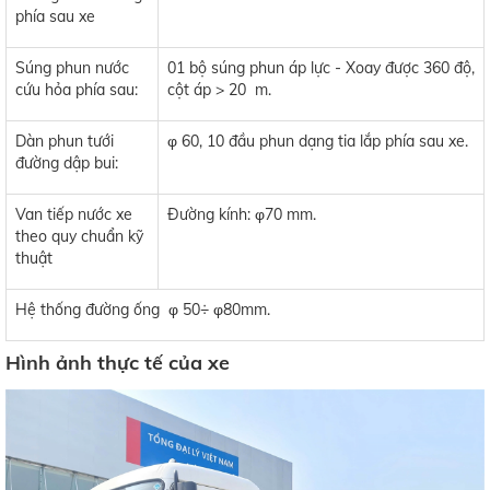
phía sau xe
Súng phun nước
01 bộ súng phun áp lực - Xoay được 360 độ,
cứu hỏa phía sau:
cột áp > 20 m.
Dàn phun tưới
φ 60, 10 đầu phun dạng tia lắp phía sau xe.
đường dập bui:
Van tiếp nước xe
Đường kính: φ70 mm.
theo quy chuẩn kỹ
thuật
Hệ thống đường ống φ 50÷ φ80mm.
Hình ảnh thực tế của xe