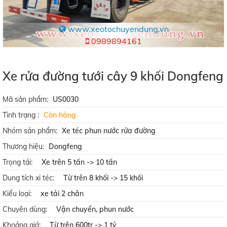
www.xeotochuyendung.vn
0989894161
Xe rửa đường tưới cây 9 khối Dongfeng
Mã sản phẩm:
US0030
Tình trạng :
Còn hàng
Nhóm sản phẩm:
Xe téc phun nước rửa đường
Thương hiệu:
Dongfeng
Trọng tải:
Xe trên 5 tấn -> 10 tấn
Dung tích xi téc:
Từ trên 8 khối -> 15 khối
Kiểu loại:
xe tải 2 chân
Chuyên dùng:
Vận chuyển, phun nước
Khoảng giá:
Từ trên 600tr -> 1 tỷ