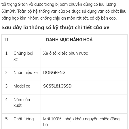
tải trọng 9 tấn và được trang bị bơm chuyên dùng có lưu lượng
60m3/h. Toàn bộ hệ thống van của xe được sử dụng van có chất liệu
bằng hợp kim Nhôm, chống chịu ăn mòn rất tốt, có độ bền cao.
Sau đây là thông số kỹ thuật chi tiết của xe
TT
DANH MỤC HÀNG HOÁ
1
Chủng loại
Xe ô tô xi téc phun nước
xe
2
Nhãn hiệu xe
DONGFENG
3
Model xe
SCS5181GSSD
4
Năm sản
xuất
5
Chất lượng
Mới 100% , nhập khẩu nguyên chiếc đồng
bộ