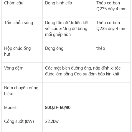
Chỏm cầu
Dạng hình elíp
Thép carbon
Q235 dày 4 mm
Tấm chắn sóng
Dạng tấm được liên kết
Thép carbon
với các xương đỡ bằng
Q235 dày 4 mm
mối ghép hàn
Hộp chứa ống
Dạng ống
thép
hút
Vòng đệm
Các mặt bích đường ống, nắp đỉnh xi téc
được làm bằng Cao su đảm bảo kín khít
Bơm chuyên dùng
hiệu:
Model:
80QZF-60/90
Công suất (kW)
22.2kw