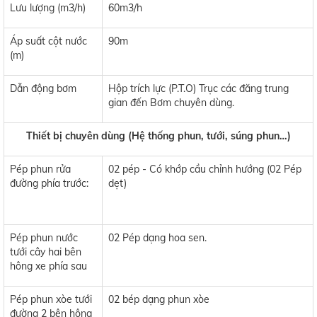
Lưu lượng (m3/h)
60m3/h
Áp suất cột nước
90m
(m)
Dẫn động bơm
Hộp trích lực (P.T.O) Trục các đăng trung
gian đến Bơm chuyên dùng.
Thiết bị chuyên dùng (Hệ thống phun, tưới, súng phun…)
Pép phun rửa
02 pép - Có khớp cầu chỉnh hướng (02 Pép
đường phía trước:
dẹt)
Pép phun nước
02 Pép dạng hoa sen.
tưới cây hai bên
hông xe phía sau
Pép phun xòe tưới
02 bép dạng phun xòe
đường 2 bên hông