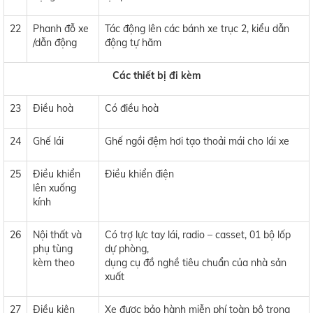
22
Phanh đỗ xe
Tác động lên các bánh xe trục 2, kiểu dẫn
/dẫn động
động tự hãm
Các thiết bị đi kèm
23
Điều hoà
Có điều hoà
24
Ghế lái
Ghế ngồi đệm hơi tạo thoải mái cho lái xe
25
Điều khiển
Điều khiển điện
lên xuống
kính
26
Nội thất và
Có trợ lực tay lái, radio – casset, 01 bộ lốp
phụ tùng
dự phòng,
kèm theo
dụng cụ đồ nghề tiêu chuẩn của nhà sản
xuất
27
Điều kiện
Xe được bảo hành miễn phí toàn bộ trong