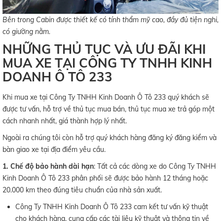
Bên trong Cabin được thiết kế có tính thẩm mỹ cao, đầy đủ tiện nghi,
có giường nằm.
NHỮNG THỦ TỤC VÀ ƯU ĐÃI KHI
MUA XE TẠI CÔNG TY TNHH KINH
DOANH Ô TÔ 233
Khi mua xe tại Công Ty TNHH Kinh Doanh Ô Tô 233 quý khách sẽ
được tư vấn, hỗ trợ về thủ tục mua bán, thủ tục mua xe trả góp một
cách nhanh nhất, giá thành hợp lý nhất.
Ngoài ra chúng tôi còn hỗ trợ quý khách hàng đăng ký đăng kiểm và
bàn giao xe tại địa điểm yêu cầu.
1. Chế độ bảo hành dài hạn
: Tất cả các dòng xe do Công Ty TNHH
Kinh Doanh Ô Tô 233 phân phối sẽ được bảo hành 12 tháng hoặc
20.000 km theo đúng tiêu chuẩn của nhà sản xuất.
Công Ty TNHH Kinh Doanh Ô Tô 233 cam kết tư vấn kỹ thuật
cho khách hàng, cung cấp các tài liệu kỹ thuật và thông tin về