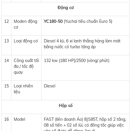
Động cơ
12
Moden động
YC180-50
(Yuchai tiêu chuẩn Euro 5)
cơ
13
Loại động cơ
Diesel 4 kỳ, 6 xi lanh thẳng hàng làm mát
bằng nước có turbo tăng áp
14
Công suất tối
132 kw (180 HP)/2500 (vòng/ phút)
đa / tốc độ
quay
15
Loại nhiên
Diesel
liệu
Hộp số
16
Model
FAST (liên doanh Áo) 8JS85T, hộp số 2 tầng,
08 số tiến + 02 số lùi, có đồng tốc giúp việc