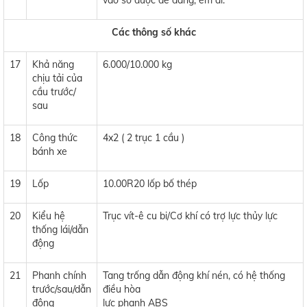
vào số được dễ dàng, êm ái.
Các thông số khác
17
Khả năng
6.000/10.000 kg
chịu tải của
cầu trước/
sau
18
Công thức
4x2 ( 2 trục 1 cầu )
bánh xe
19
Lốp
10.00R20 lốp bố thép
20
Kiểu hệ
Trục vít-ê cu bi/Cơ khí có trợ lực thủy lực
thống lái/dẫn
động
21
Phanh chính
Tang trống dẫn động khí nén, có hệ thống
trước/sau/dẫn
điều hòa
động
lực phanh ABS