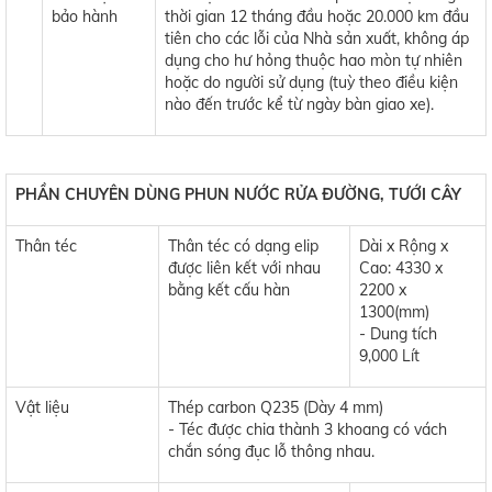
bảo hành
thời gian 12 tháng đầu hoặc 20.000 km đầu
tiên cho các lỗi của Nhà sản xuất, không áp
dụng cho hư hỏng thuộc hao mòn tự nhiên
hoặc do người sử dụng (tuỳ theo điều kiện
nào đến trước kể từ ngày bàn giao xe).
PHẦN CHUYÊN DÙNG PHUN NƯỚC RỬA ĐƯỜNG, TƯỚI CÂY
Thân téc
Thân téc có dạng elip
Dài x Rộng x
được liên kết với nhau
Cao: 4330 x
bằng kết cấu hàn
2200 x
1300(mm)
- Dung tích
9,000 Lít
Vật liệu
Thép carbon Q235 (Dày 4 mm)
- Téc được chia thành 3 khoang có vách
chắn sóng đục lỗ thông nhau.